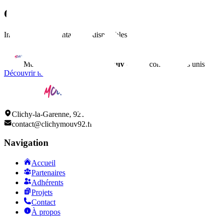
Contact
Informations de contact non disponibles
Membre du réseau
ClichyMouv
• 150+ commerçants unis
Découvrir tous nos adhérents
Clichy-la-Garenne, 92110
contact@clichymouv92.fr
Navigation
Accueil
Partenaires
Adhérents
Projets
Contact
À propos