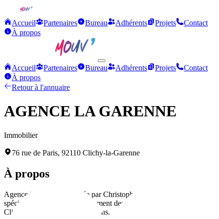
Accueil
Partenaires
Bureau
Adhérents
Projets
Contact
À propos
Accueil
Partenaires
Bureau
Adhérents
Projets
Contact
À propos
Retour à l'annuaire
AGENCE LA GARENNE
Immobilier
76 rue de Paris, 92110 Clichy-la-Garenne
À propos
Agence immobilière dirigée par Christophe ARDENOIS,
spécialisée dans l'accompagnement des projets immobiliers sur
Clichy-la-Garenne et ses environs.