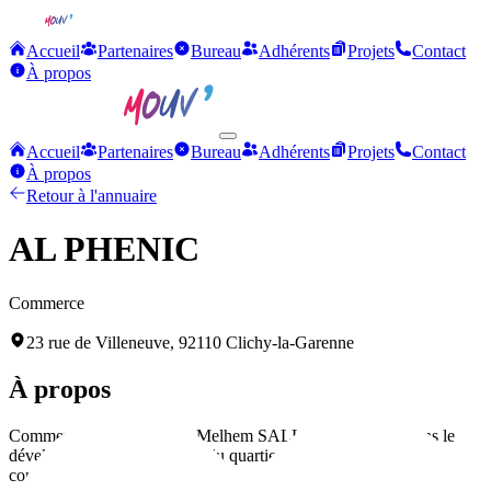
Accueil
Partenaires
Bureau
Adhérents
Projets
Contact
À propos
Accueil
Partenaires
Bureau
Adhérents
Projets
Contact
À propos
Retour à l'annuaire
AL PHENIC
Commerce
23 rue de Villeneuve, 92110 Clichy-la-Garenne
À propos
Commerce local dirigé par Melhem SALLOUM, engagé dans le
développement économique du quartier et l'entraide entre
commerçants.