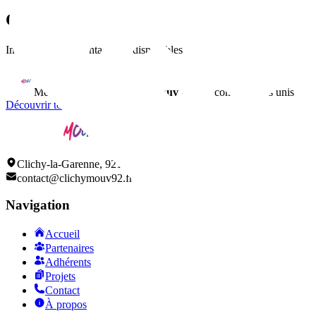
Contact
Informations de contact non disponibles
Membre du réseau
ClichyMouv
• 150+ commerçants unis
Découvrir tous nos adhérents
Clichy-la-Garenne, 92110
contact@clichymouv92.fr
Navigation
Accueil
Partenaires
Adhérents
Projets
Contact
À propos