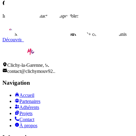
Contact
Informations de contact non disponibles
Membre du réseau
ClichyMouv
• 150+ commerçants unis
Découvrir tous nos adhérents
Clichy-la-Garenne, 92110
contact@clichymouv92.fr
Navigation
Accueil
Partenaires
Adhérents
Projets
Contact
À propos