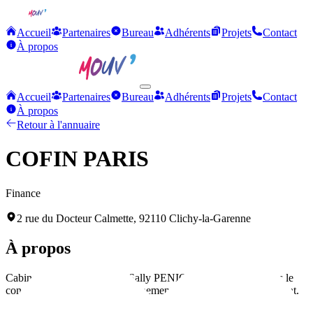
Accueil
Partenaires
Bureau
Adhérents
Projets
Contact
À propos
Accueil
Partenaires
Bureau
Adhérents
Projets
Contact
À propos
Retour à l'annuaire
COFIN PARIS
Finance
2 rue du Docteur Calmette, 92110 Clichy-la-Garenne
À propos
Cabinet financier dirigé par Sally PENIGAUD, spécialisé dans le
conseil financier et l'accompagnement des projets d'investissement.