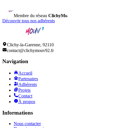
Membre du réseau
ClichyMouv
• 150+ commerçants unis
Découvrir tous nos adhérents
Clichy-la-Garenne, 92110
contact@clichymouv92.fr
Navigation
Accueil
Partenaires
Adhérents
Projets
Contact
À propos
Informations
Nous contacter