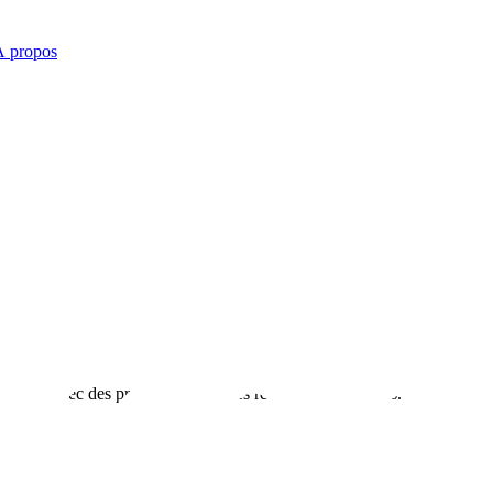
À propos
À propos
ité avec des produits frais et des recettes authentiques.