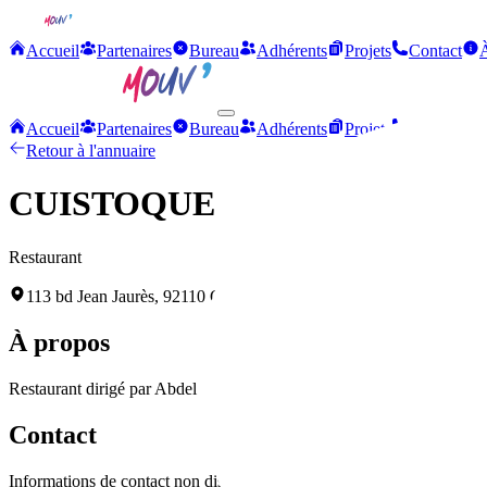
Accueil
Partenaires
Bureau
Adhérents
Projets
Contact
Accueil
Partenaires
Bureau
Adhérents
Projets
Contact
Retour à l'annuaire
CUISTOQUE
Restaurant
113 bd Jean Jaurès, 92110 Clichy-la-Garenne
À propos
Restaurant dirigé par Abdel ELOUARAKI, proposant une cuisine de qual
Contact
Informations de contact non disponibles