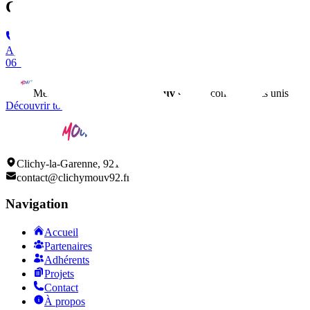
Contact
Appeler
06 60 60 07 38
Membre du réseau
ClichyMouv
• 150+ commerçants unis
Découvrir tous nos adhérents
Clichy-la-Garenne, 92110
contact@clichymouv92.fr
Navigation
Accueil
Partenaires
Adhérents
Projets
Contact
À propos