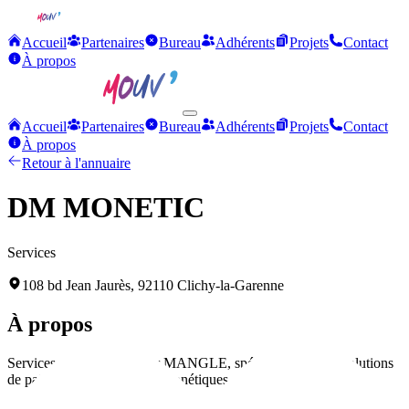
Accueil
Partenaires
Bureau
Adhérents
Projets
Contact
À propos
Accueil
Partenaires
Bureau
Adhérents
Projets
Contact
À propos
Retour à l'annuaire
DM MONETIC
Services
108 bd Jean Jaurès, 92110 Clichy-la-Garenne
À propos
Services dirigés par Didier MANGLE, spécialisé dans les solutions
de paiement et les services monétiques pour les commerçants.