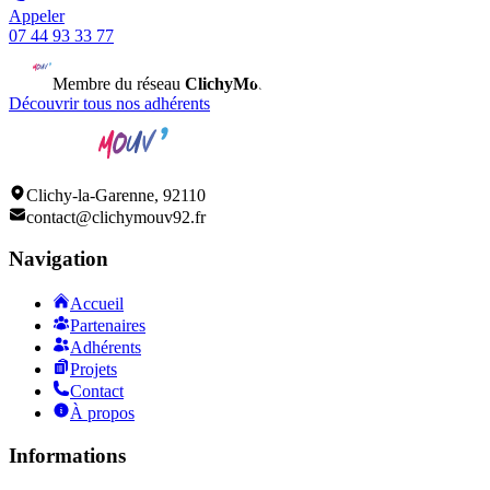
Appeler
07 44 93 33 77
Membre du réseau
ClichyMouv
• 150+ commerçants unis
Découvrir tous nos adhérents
Clichy-la-Garenne, 92110
contact@clichymouv92.fr
Navigation
Accueil
Partenaires
Adhérents
Projets
Contact
À propos
Informations