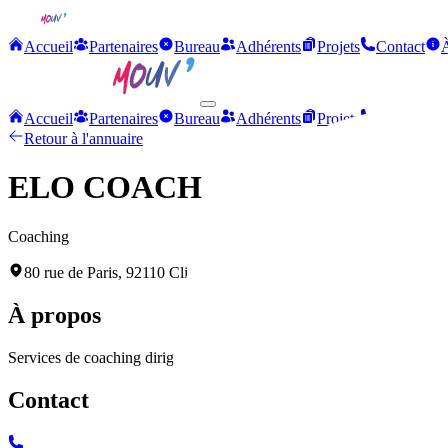
Accueil
Partenaires
Bureau
Adhérents
Projets
Contact
Accueil
Partenaires
Bureau
Adhérents
Projets
Contact
Retour à l'annuaire
ELO COACH
Coaching
80 rue de Paris, 92110 Clichy-la-Garenne
À propos
Services de coaching dirigés par Elodie MUZZIN, spécialisée dans l'a
Contact