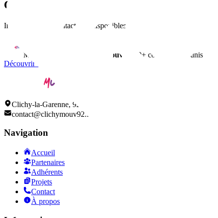
Contact
Informations de contact non disponibles
Membre du réseau
ClichyMouv
• 150+ commerçants unis
Découvrir tous nos adhérents
Clichy-la-Garenne, 92110
contact@clichymouv92.fr
Navigation
Accueil
Partenaires
Adhérents
Projets
Contact
À propos