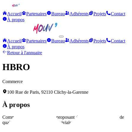
Accueil
Partenaires
Bureau
Adhérents
Projets
Contact
À propos
Accueil
Partenaires
Bureau
Adhérents
Projets
Contact
À propos
Retour à l'annuaire
HBRO
Commerce
100 Rue de Paris, 92110 Clichy-la-Garenne
À propos
Commerce dirigé par Erkan, proposant des produits et services de
qualité dans une ambiance conviviale et accueillante.