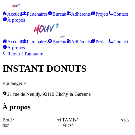
Accueil
Partenaires
Bureau
Adhérents
Projets
Contact
À propos
Accueil
Partenaires
Bureau
Adhérents
Projets
Contact
À propos
Retour à l'annuaire
INSTANT DONUTS
Boulangerie
21 rue de Neuilly, 92110 Clichy-la-Garenne
À propos
Boulangerie dirigée par Bakari TAMBADOU, spécialisée dans les
donuts frais et les pâtisseries américaines.