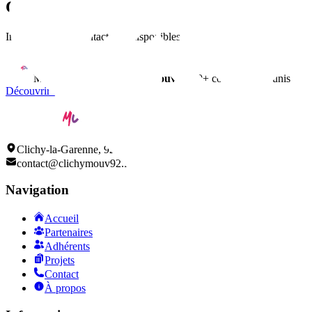
Contact
Informations de contact non disponibles
Membre du réseau
ClichyMouv
• 150+ commerçants unis
Découvrir tous nos adhérents
Clichy-la-Garenne, 92110
contact@clichymouv92.fr
Navigation
Accueil
Partenaires
Adhérents
Projets
Contact
À propos