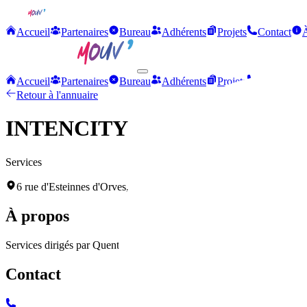
Accueil
Partenaires
Bureau
Adhérents
Projets
Contact
Accueil
Partenaires
Bureau
Adhérents
Projets
Contact
Retour à l'annuaire
INTENCITY
Services
6 rue d'Esteinnes d'Orves, 92110 Clichy-la-Garenne
À propos
Services dirigés par Quentin ROCHE, spécialisés dans l'accompagnem
Contact