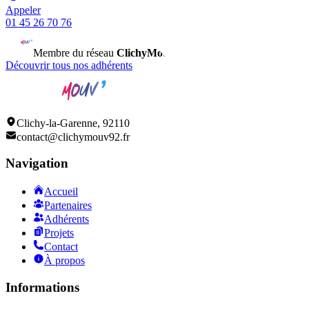
Appeler
01 45 26 70 76
Membre du réseau
ClichyMouv
• 150+ commerçants unis
Découvrir tous nos adhérents
Clichy-la-Garenne, 92110
contact@clichymouv92.fr
Navigation
Accueil
Partenaires
Adhérents
Projets
Contact
À propos
Informations