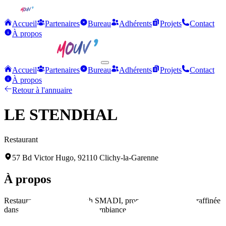
Accueil
Partenaires
Bureau
Adhérents
Projets
Contact
À propos
Accueil
Partenaires
Bureau
Adhérents
Projets
Contact
À propos
Retour à l'annuaire
LE STENDHAL
Restaurant
57 Bd Victor Hugo, 92110 Clichy-la-Garenne
À propos
Restaurant dirigé par Rabah SMADI, proposant une cuisine raffinée
dans un cadre élégant et une ambiance sophistiquée.