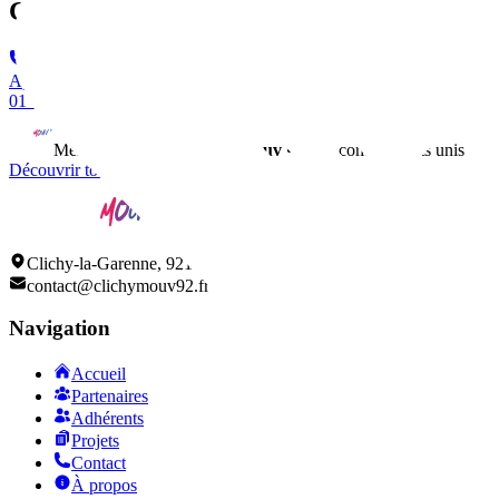
Contact
Appeler
01 42 70 09 01
Membre du réseau
ClichyMouv
• 150+ commerçants unis
Découvrir tous nos adhérents
Clichy-la-Garenne, 92110
contact@clichymouv92.fr
Navigation
Accueil
Partenaires
Adhérents
Projets
Contact
À propos