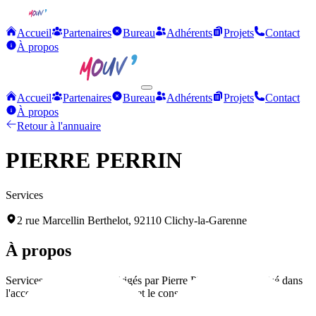
Accueil
Partenaires
Bureau
Adhérents
Projets
Contact
À propos
Accueil
Partenaires
Bureau
Adhérents
Projets
Contact
À propos
Retour à l'annuaire
PIERRE PERRIN
Services
2 rue Marcellin Berthelot, 92110 Clichy-la-Garenne
À propos
Services professionnels dirigés par Pierre PERRIN, spécialisé dans
l'accompagnement technique et le conseil.