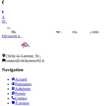
Contact
Appeler
01 47 31 51 70
Membre du réseau
ClichyMouv
• 150+ commerçants unis
Découvrir tous nos adhérents
Clichy-la-Garenne, 92110
contact@clichymouv92.fr
Navigation
Accueil
Partenaires
Adhérents
Projets
Contact
À propos