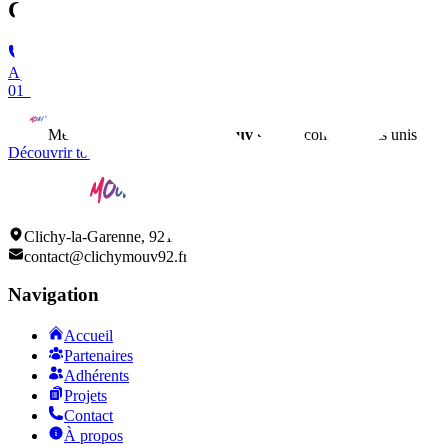
Contact
Appeler
01 47 30 24 95
Membre du réseau
ClichyMouv
• 150+ commerçants unis
Découvrir tous nos adhérents
Clichy-la-Garenne, 92110
contact@clichymouv92.fr
Navigation
Accueil
Partenaires
Adhérents
Projets
Contact
À propos