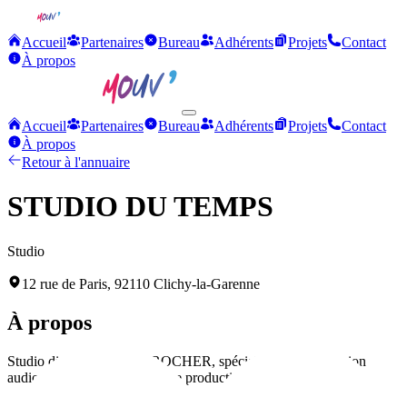
Accueil
Partenaires
Bureau
Adhérents
Projets
Contact
À propos
Accueil
Partenaires
Bureau
Adhérents
Projets
Contact
À propos
Retour à l'annuaire
STUDIO DU TEMPS
Studio
12 rue de Paris, 92110 Clichy-la-Garenne
À propos
Studio dirigé par Freddy ROCHER, spécialisé dans la création
audiovisuelle et les services de production multimédia.