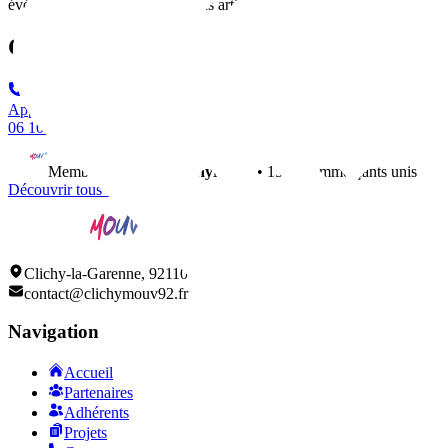
événements culturels et créations artistiques collaboratives.
Contact
Appeler
06 10 36 64 57
Membre du réseau
ClichyMouv
• 150+ commerçants unis
Découvrir tous nos adhérents
Clichy-la-Garenne, 92110
contact@clichymouv92.fr
Navigation
Accueil
Partenaires
Adhérents
Projets