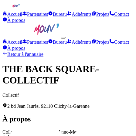
Accueil
Partenaires
Bureau
Adhérents
Projets
Contact
À propos
Accueil
Partenaires
Bureau
Adhérents
Projets
Contact
À propos
Retour à l'annuaire
THE BACK SQUARE-
COLLECTIF
Collectif
2 bd Jean Jaurès, 92110 Clichy-la-Garenne
À propos
Collectif artistique dirigé par Anne-Marie BRUNO, proposant