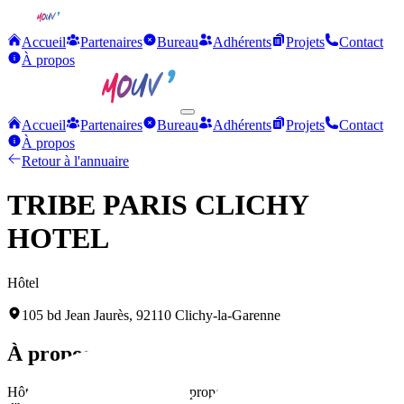
Accueil
Partenaires
Bureau
Adhérents
Projets
Contact
À propos
Accueil
Partenaires
Bureau
Adhérents
Projets
Contact
À propos
Retour à l'annuaire
TRIBE PARIS CLICHY
HOTEL
Hôtel
105 bd Jean Jaurès, 92110 Clichy-la-Garenne
À propos
Hôtel dirigé par Neel TORDO, proposant des services