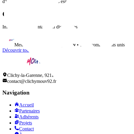
d'hébergement moderne et des espaces de réception.
Contact
Informations de contact non disponibles
Membre du réseau
ClichyMouv
• 150+ commerçants unis
Découvrir tous nos adhérents
Clichy-la-Garenne, 92110
contact@clichymouv92.fr
Navigation
Accueil
Partenaires
Adhérents
Projets
Contact