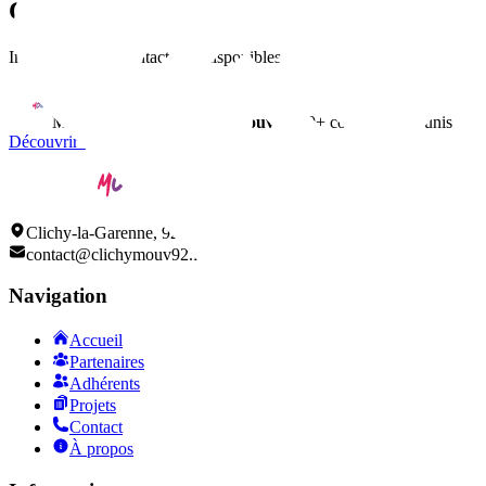
Contact
Informations de contact non disponibles
Membre du réseau
ClichyMouv
• 150+ commerçants unis
Découvrir tous nos adhérents
Clichy-la-Garenne, 92110
contact@clichymouv92.fr
Navigation
Accueil
Partenaires
Adhérents
Projets
Contact
À propos