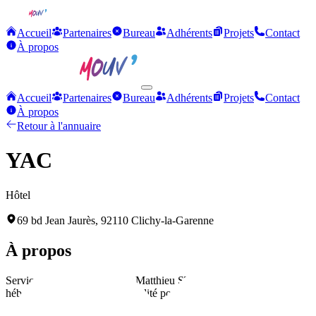
Accueil
Partenaires
Bureau
Adhérents
Projets
Contact
À propos
Accueil
Partenaires
Bureau
Adhérents
Projets
Contact
À propos
Retour à l'annuaire
YAC
Hôtel
69 bd Jean Jaurès, 92110 Clichy-la-Garenne
À propos
Services hôteliers dirigés par Matthieu STUDER, proposant
hébergement et services de qualité pour tous types de séjours.